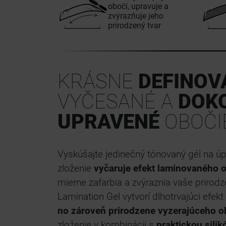
obočí, upravuje a
zvýrazňuje jeho
prirodzený tvar
KRÁSNE
DEFINOV
VYČESANÉ A
DOK
UPRAVENÉ
OBOČI
Vyskúšajte jedinečný tónovaný gél na ú
zloženie
vyčaruje efekt laminovaného 
mierne zafarbia a zvýraznia vaše priro
Lamination Gel vytvorí dlhotrvajúci efekt
no zároveň prirodzene vyzerajúceho o
zloženie v kombinácii s
praktickou sili