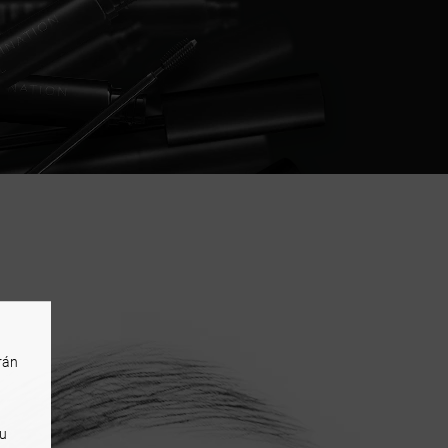
rán
iu