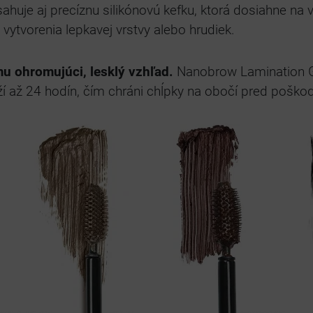
uje aj precíznu silikónovú kefku, ktorá dosiahne na vše
vytvorenia lepkavej vrstvy alebo hrudiek.
u ohromujúci, lesklý vzhľad.
Nanobrow Lamination 
í až 24 hodín, čím chráni chĺpky na obočí pred poško