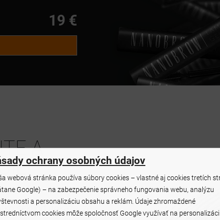
19 €
JTE A
ásady ochrany osobných údajov
ČIE!
a webová stránka používa súbory cookies – vlastné aj cookies tretích st
átane Google) – na zabezpečenie správneho fungovania webu, analýzu
števnosti a personalizáciu obsahu a reklám. Údaje zhromaždené
oľko sekúnd dokáže, že
stredníctvom cookies môže spoločnosť Google využívať na personalizác