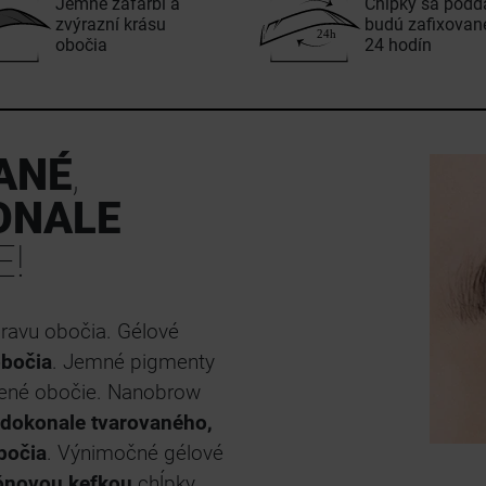
Jemne zafarbí a
Chĺpky sa podd
zvýrazní krásu
budú zafixovan
obočia
24 hodín
ANÉ
,
ONALE
E!
pravu obočia. Gélové
obočia
. Jemné pigmenty
dzené obočie. Nanobrow
dokonale tvarovaného,
bočia
. Výnimočné gélové
kónovou kefkou
chĺpky