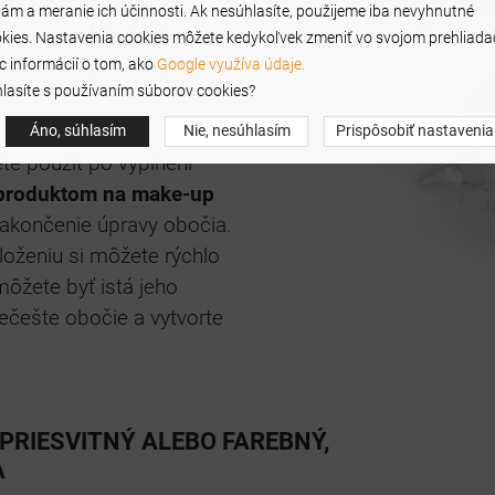
ásne a zároveň dlho
lám a meranie ich účinnosti. Ak nesúhlasíte, použijeme iba nevyhnutné
d a je
vyrobený tak, aby
kies. Nastavenia cookies môžete kedykoľvek zmeniť vo svojom prehliadač
česali a vytvarovali
c informácií o tom, ako
Google využíva údaje.
lasíte s používaním súborov cookies?
Áno, súhlasím
Nie, nesúhlasím
Prispôsobiť nastavenia
ete použiť po vyplnení
produktom na make-up
 zakončenie úpravy obočia.
oženiu si môžete rýchlo
môžete byť istá jeho
češte obočie a vytvorte
PRIESVITNÝ ALEBO FAREBNÝ,
A