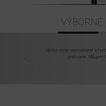
VÝBORNÉ 
Upraví moje nepoddajné a hust
prehnane. Milujem 
Sandra, 28