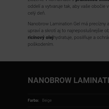
oddelí a vytvaruje tak, aby vaše obočie
celý deň.
Nanobrow Lamination Gel má precízny a d
upraví a skrotí aj to najneposlušnejšie o
ricínový olej
hydratuje, posilňuje a ochr
poškodením.
NANOBROW LAMINATI
Farba:
Beige