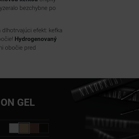
 vyzeralo bezchybne po
lhotrvajúci efekt: kefka
bočie!
Hydrogenovaný
áni obočie pred
ON GEL