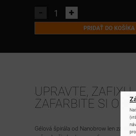
-
+
PRIDAŤ DO KOŠÍKA
UPRAVTE, ZAFIXU
Z
ZAFARBITE SI OBO
Naš
(vr
náv
Gélová špirála od Nanobrow len za niek
pro