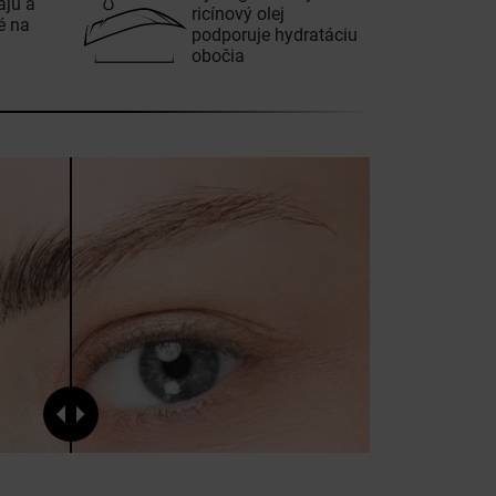
ajú a
ricínový olej
é na
podporuje hydratáciu
obočia