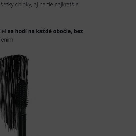
tky chĺpky, aj na tie najkratšie.
Gel
sa hodí na každé obočie, bez
dením.